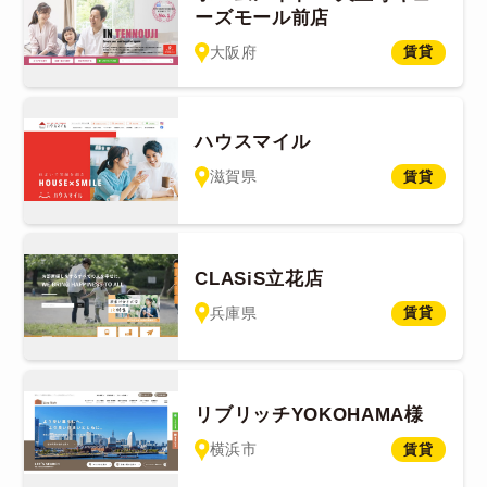
ーズモール前店
大阪府
賃貸
ハウスマイル
滋賀県
賃貸
CLASiS立花店
兵庫県
賃貸
リブリッチYOKOHAMA様
横浜市
賃貸