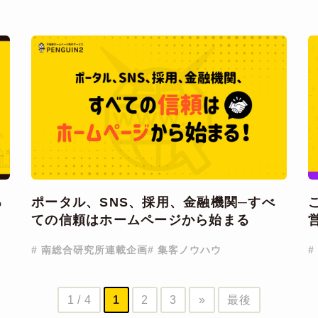
る
ポータル、SNS、採用、金融機関─すべ
ての信頼はホームページから始まる
# 南総合研究所連載企画
# 集客ノウハウ
#
1 / 4
1
2
3
»
最後