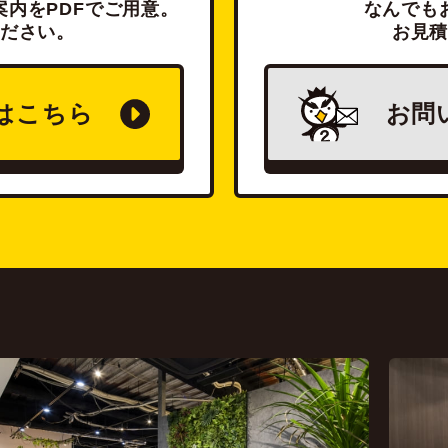
内をPDFでご用意。
なんでも
ださい。
お見
は
こちら
お問