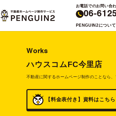
お電話でのお問い合
06-612
PENGUIN2について
Works
ハウスコムFC今里店
不動産に関するホームページ制作のことなら、
【料金表付き】
資料
はこちら