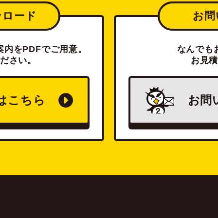
ンロード
お問
内をPDFでご用意。
なんでも
ださい。
お見
は
こちら
お問