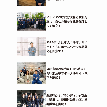
アイデアの数だけ改修と検証を
重ね、自社の確かな集客媒体と
して確立！
2025年1月に導入！手厚いサポ
ートと共にホームページ集客強
化を目指す！
自社店舗の魅力を100%表現し、
高い来店率でポータルサイト依
存を脱却！
創業時からブランディング強化
に活用し、費用対効果の高い反
響獲得を実現！