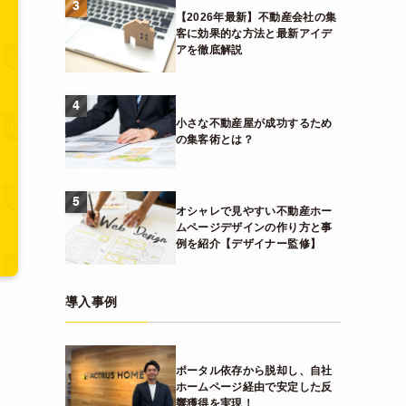
3
【2026年最新】不動産会社の集
客に効果的な方法と最新アイデ
アを徹底解説
4
小さな不動産屋が成功するため
の集客術とは？
5
オシャレで見やすい不動産ホー
ムページデザインの作り方と事
例を紹介【デザイナー監修】
導入事例
ポータル依存から脱却し、自社
ホームページ経由で安定した反
響獲得を実現！