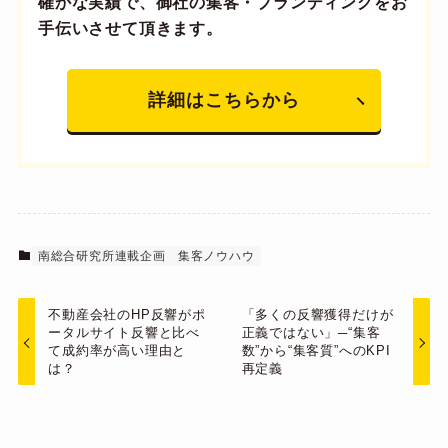
確かな実績で、御社の集客・ブランディングをお
手伝いさせて頂きます。
詳細はこちらから
南総合研究所連載企画
集客ノウハウ
不動産会社のHP反響がポ
「多くの反響獲得だけが
ータルサイト反響と比べ
正義ではない」─“集客
て成約率が高い理由と
数”から“集客質”へのKPI
は？
再定義