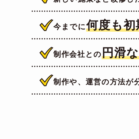
何度も初
今までに
円滑
制作会社との
制作や、運営の方法が