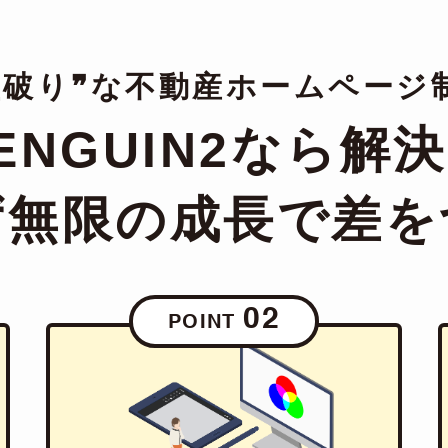
型破り❞な不動産ホームページ
ENGUIN2なら解
ず無限の成長で
差を
02
POINT