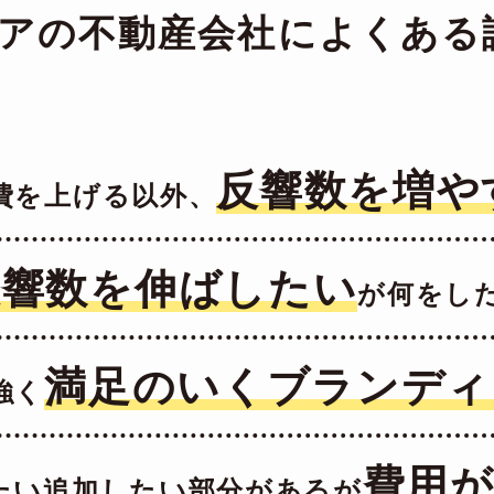
アの
不動産会社によくある
反響数を増や
費を上げる以外、
反響数を伸ばしたい
が何をし
満足のいく
ブランディ
強く
費用
たい追加したい部分
があるが