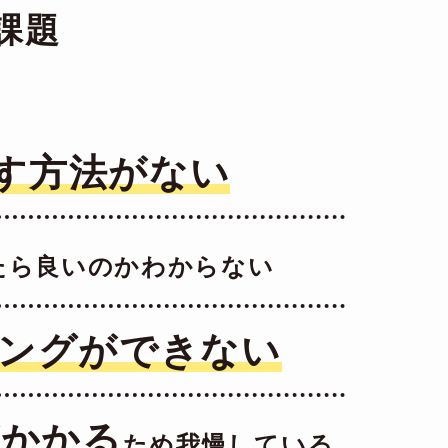
課題
す方法がない
たら良いのかわからない
ングができない
がかかる
ため我慢している