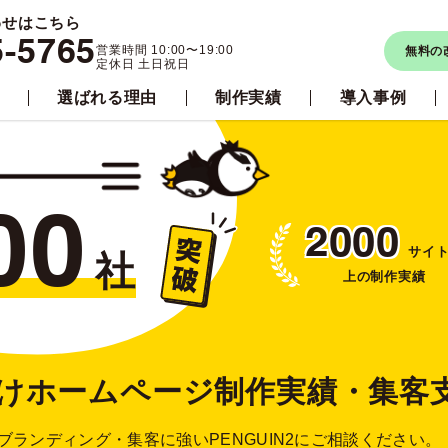
わせはこちら
5-5765
営業時間 10:00〜19:00
無料の
定休日 土日祝日
選ばれる理由
制作実績
導入事例
00
2000
サイ
社
上の
制作実績
けホームページ制作実績・集客
ブランディング・集客に強い
PENGUIN2にご相談ください。