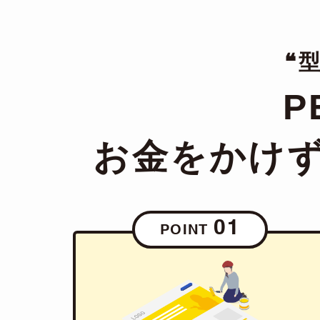
❝
P
お金をかけ
01
POINT