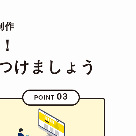
制作
決！
つけましょう
03
POINT