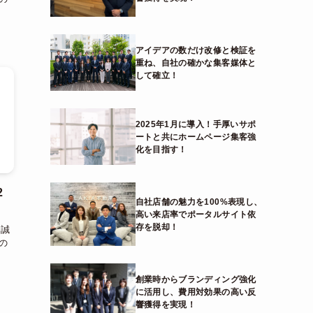
アイデアの数だけ改修と検証を
重ね、自社の確かな集客媒体と
して確立！
2025年1月に導入！手厚いサポ
ートと共にホームページ集客強
化を目指す！
2
自社店舗の魅力を100%表現し、
高い来店率でポータルサイト依
存を脱却！
、誠
の
創業時からブランディング強化
に活用し、費用対効果の高い反
響獲得を実現！