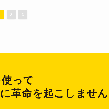
1
2
3
2を使って
ジに革命を起こしません