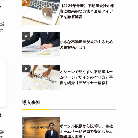
3
【2026年最新】不動産会社の集
7
客に効果的な方法と最新アイデ
アを徹底解説
、誠
の
4
小さな不動産屋が成功するため
の集客術とは？
5
オシャレで見やすい不動産ホー
ムページデザインの作り方と事
例を紹介【デザイナー監修】
導入事例
3
ポータル依存から脱却し、自社
ホームページ経由で安定した反
、誠
響獲得を実現！
の