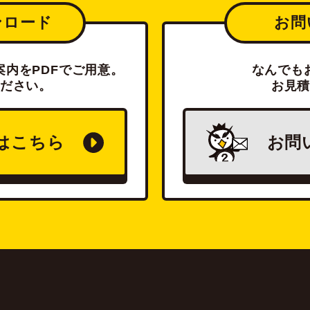
ンロード
お問
内をPDFでご用意。
なんでも
ださい。
お見
は
こちら
お問