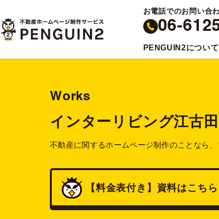
お電話でのお問い合
06-612
PENGUIN2について
Works
インターリビング江古田
不動産に関するホームページ制作のことなら、
【料金表付き】
資料
はこちら