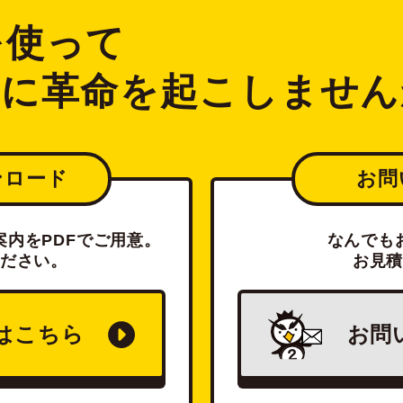
2を使って
ジに革命を起こしません
ンロード
お問
内をPDFでご用意。
なんでも
ださい。
お見
は
こちら
お問