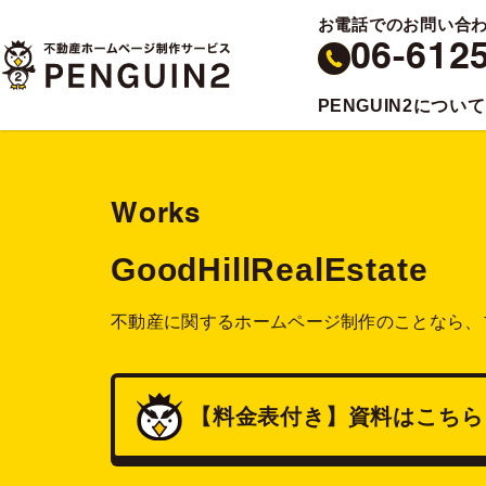
お電話でのお問い合
06-612
PENGUIN2について
Works
GoodHillRealEstate
不動産に関するホームページ制作のことなら、
【料金表付き】
資料
はこちら