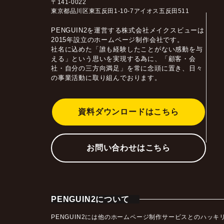
〒141-0022
東京都品川区東五反田1-10-7アイオス五反田511
PENGUIN2を運営する株式会社メイクスビューは
2015年設立のホームページ制作会社です。
社名に込めた「誰も経験したことがない感動を与
える」という思いを実現する為に、「顧客・会
社・自分の三方向満足」を常に念頭に置き、日々
の事業活動に取り組んでおります。
資料ダウンロードはこちら
お問い合わせはこちら
PENGUIN2について
PENGUIN2には他のホームページ制作サービスとのハ