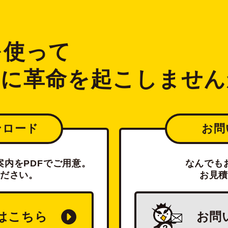
2を使って
ジに革命を起こしません
ンロード
お問
内をPDFでご用意。
なんでも
ださい。
お見
は
こちら
お問