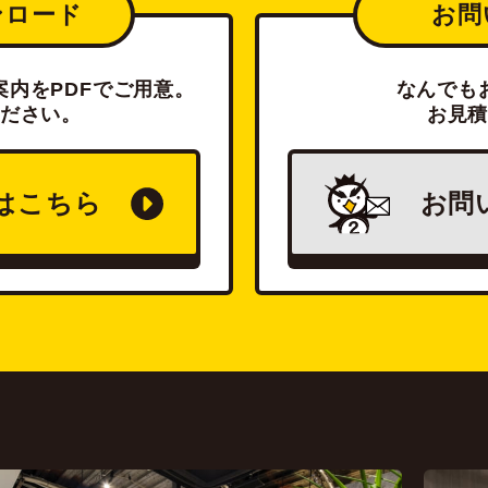
ンロード
お問
内をPDFでご用意。
なんでも
ださい。
お見
は
こちら
お問