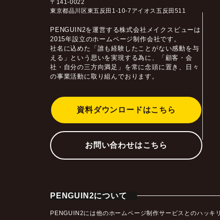
〒141-0022
東京都品川区東五反田1-10-7アイオス五反田511
PENGUIN2を運営する株式会社メイクスビューは
2015年設立のホームページ制作会社です。
社名に込めた「誰も経験したことがない感動を与
える」という思いを実現する為に、「顧客・会
社・自分の三方向満足」を常に念頭に置き、日々
の事業活動に取り組んでおります。
資料ダウンロードはこちら
お問い合わせはこちら
PENGUIN2について
PENGUIN2には他のホームページ制作サービスとのハ