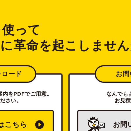
2を使って
ジに革命を起こしません
ンロード
お問
内をPDFでご用意。
なんでも
ださい。
お見
は
こちら
お問