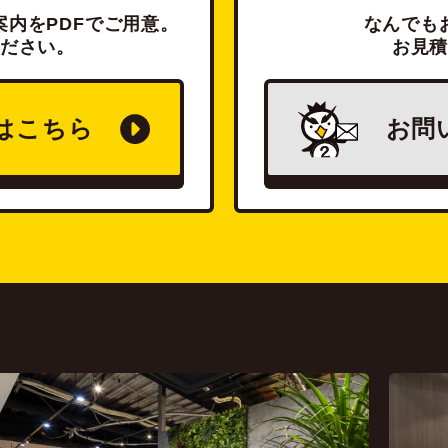
内をPDFでご用意。
なんでも
ださい。
お見
は
こちら
お問