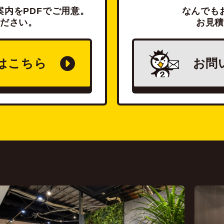
内をPDFでご用意。
なんでも
ださい。
お見
は
こちら
お問