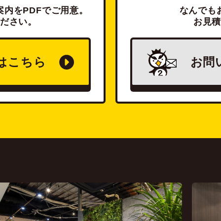
内をPDFでご用意。
なんでも
ださい。
お見
は
こちら
お問