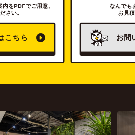
内をPDFでご用意。
なんでも
ださい。
お見
は
こちら
お問