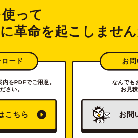
2を使って
ジに革命を起こしません
ンロード
お問
内をPDFでご用意。
なんでも
ださい。
お見
は
こちら
お問