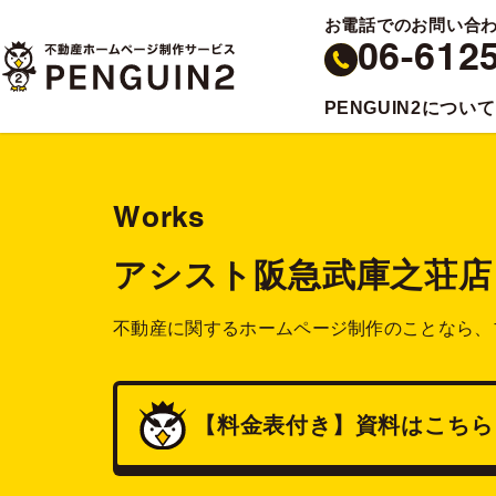
お電話でのお問い合
06-612
PENGUIN2について
Works
アシスト阪急武庫之荘店
不動産に関するホームページ制作のことなら、
【料金表付き】
資料
はこちら