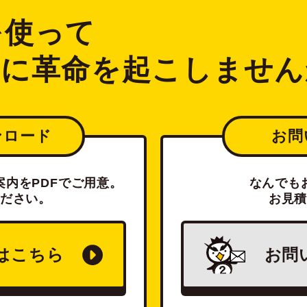
2を使って
ジに革命を起こしません
ンロード
お問
内をPDFでご用意。
なんでも
ださい。
お見
は
こちら
お問