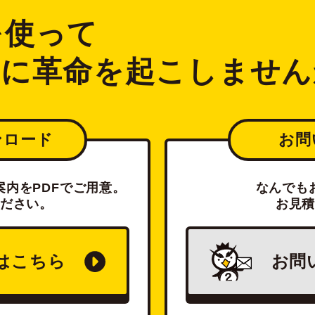
2を使って
ジに革命を起こしません
ンロード
お問
内をPDFでご用意。
なんでも
ださい。
お見
は
こちら
お問