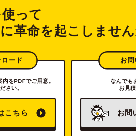
2を使って
ジに革命を起こしません
ンロード
お問
内をPDFでご用意。
なんでも
ださい。
お見
は
こちら
お問