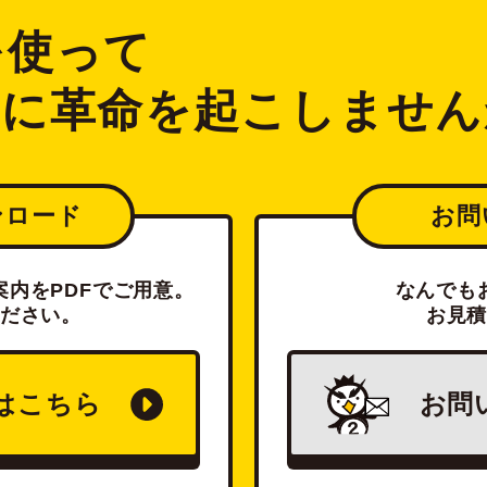
2を使って
ジに革命を起こしません
ンロード
お問
内をPDFでご用意。
なんでも
ださい。
お見
は
こちら
お問