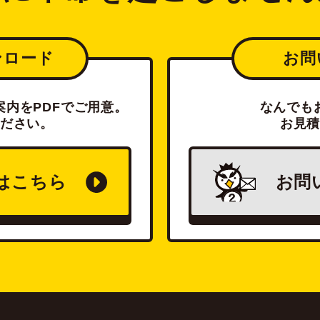
ンロード
お問
内をPDFでご用意。
なんでも
ださい。
お見
は
こちら
お問