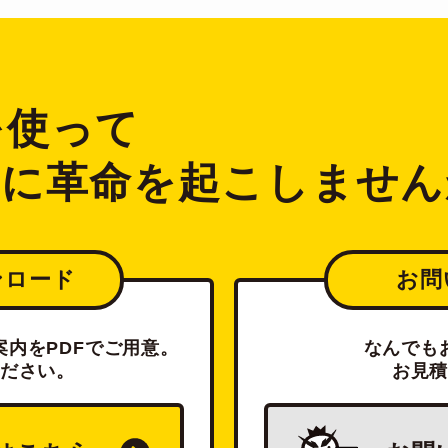
2を使って
ジに革命を起こしません
ンロード
お問
内をPDFでご用意。
なんでも
ださい。
お見