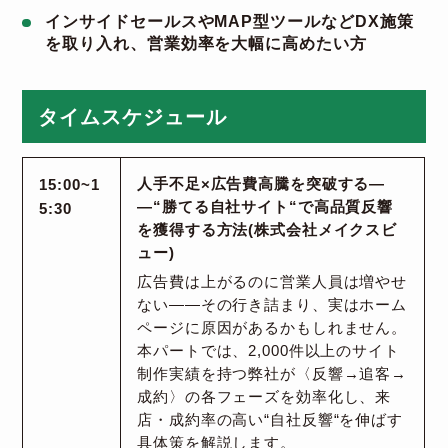
インサイドセールスやMAP型ツールなどDX施策
を取り入れ、営業効率を大幅に高めたい方
タイムスケジュール
15:00~1
人手不足×広告費高騰を突破する―
―“勝てる自社サイト“で高品質反響
5:30
を獲得する方法(株式会社メイクスビ
ュー)
広告費は上がるのに営業人員は増やせ
ない――その行き詰まり、実はホーム
ページに原因があるかもしれません。
本パートでは、2,000件以上のサイト
制作実績を持つ弊社が〈反響→追客→
成約〉の各フェーズを効率化し、来
店・成約率の高い“自社反響“を伸ばす
具体策を解説します。